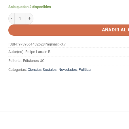
Solo quedan 2 disponibles
CHILE 2050 : UN PAIS, CUATRO PRESIDENTES cantidad
AÑADIR AL
ISBN: 9789561432628
Páginas: -0.7
Autor(es): Felipe Larraín B
Editorial: Ediciones UC
Categorías:
Ciencias Sociales
,
Novedades
,
Política