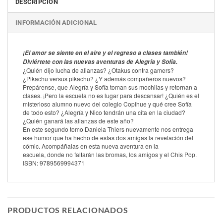
DESCRIPCIÓN
INFORMACIÓN ADICIONAL
¡El amor se siente en el aire y el regreso a clases también!
Diviértete con las nuevas aventuras de Alegría y Sofía.
¿Quién dijo lucha de alianzas? ¿Otakus contra gamers?
¿Pikachu versus pikachu? ¿Y además compañeros nuevos?
Prepárense, que Alegría y Sofía toman sus mochilas y retornan a
clases. ¡Pero la escuela no es lugar para descansar! ¿Quién es el
misterioso alumno nuevo del colegio Copihue y qué cree Sofía
de todo esto? ¿Alegría y Nico tendrán una cita en la ciudad?
¿Quién ganará las alianzas de este año?
En este segundo tomo Daniela Thiers nuevamente nos entrega
ese humor que ha hecho de estas dos amigas la revelación del
cómic. Acompáñalas en esta nueva aventura en la
escuela, donde no faltarán las bromas, los amigos y el Chis Pop.
ISBN: 9789569994371
PRODUCTOS RELACIONADOS