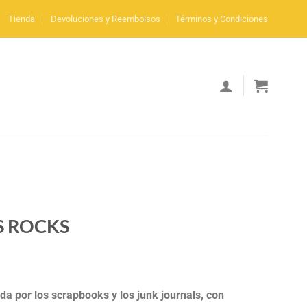
Tienda
Devoluciones y Reembolsos
Términos y Condiciones
S ROCKS
ada por los scrapbooks y los junk journals, con