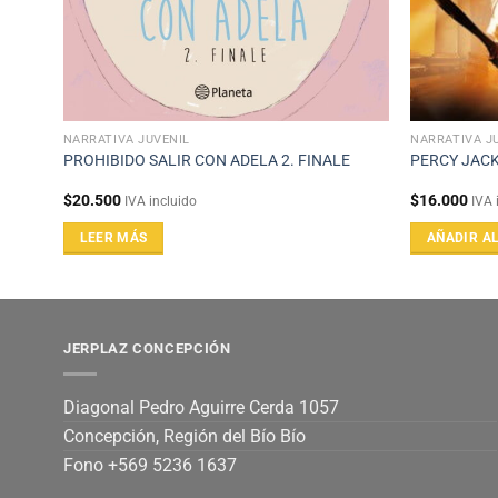
NARRATIVA JUVENIL
NARRATIVA J
.
PROHIBIDO SALIR CON ADELA 2. FINALE
PERCY JACK
$
20.500
$
16.000
IVA incluido
IVA 
LEER MÁS
AÑADIR A
JERPLAZ CONCEPCIÓN
Diagonal Pedro Aguirre Cerda 1057
Concepción, Región del Bío Bío
Fono +569 5236 1637