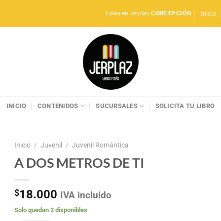
Inicio
Estás en Jerplaz
CONCEPCIÓN
INICIO
CONTENIDOS
SUCURSALES
SOLICITA TU LIBRO
Inicio
/
Juvenil
/
Juvenil Romántica
A DOS METROS DE TI
$
18.000
IVA incluido
Solo quedan 2 disponibles